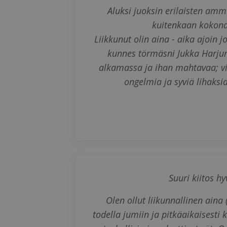
Aluksi juoksin erilaisten am
kuitenkaan kokona
Liikkunut olin aina - aika ajoin 
kunnes törmäsni Jukka Harjuna
alkamassa ja ihan mahtavaa; vih
ongelmia ja syviä lihaksi
Suuri kiitos h
Olen ollut liikunnallinen aina
todella jumiin ja pitkäaikaisesti