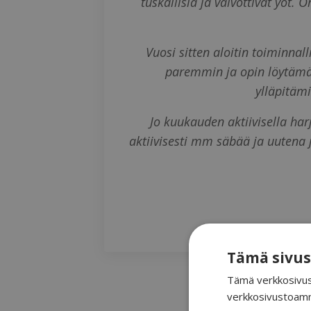
tuskallisia ja valvottivat yöt.
Vuosi sitten aloitin toiminnal
paremmin ja opin löytämään
ylläpitäm
Jo kuukauden aktiivisella harj
aktiivisesti mm säbää ja uutena
Tämä sivus
Tämä verkkosivus
verkkosivustoamm