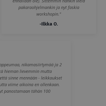
ennallaan ole). Sittemmin hankin vielä
pakaraohjelmankin ja nyt faskia
workshopin."
-
Ilkka O.
, rappeumaa, nikamasiirtymää ja 2
 ehkä hieman lievemmin mutta
 että sinne mennään - leikkaukset
mutta viime aikoina en ollenkaan.
ssyt panostamaan tähän 100