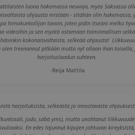
mattilaisten luona hakemassa neuvoja, myös Saksassa ol
isvaltaista ohjausta mistään - sitähän olin hakemassa,
jopa himokuntoilijan tavoin, joten pidin itseäni melko hy
 videoihin ja sen myötä ostamaan toiminnallisen selkätre
doinkin kokonaisvaltaista, selkeää ohjausta! Liikkuvuud
a olen treenannut pitkään mutta nyt ollaan ihan toisella, 
harjoituslaadun suhteen.
-Reija Mattila
yvistä harjoituksista, selkeästä ja innostavasta ohjaukses
 (kuntosali, judo, säbä yms), mutta unohtanut liikkuvuuden
 kivuliaaksi. En edes tajunnut kipujen johtuvan kireyksist