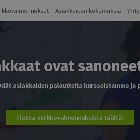
rkkovalmennukset
Asiakkaiden kokemuksia
Yrity
akkaat ovat sanonee
öydät asiakkaiden palautteita kursseistamme ja
Tietoa verkkovalmennuksista täältä!