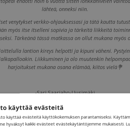
 Ortopedi ehdotti noin 6 vuotta sitten lonkkanivelen vaihto
lähteä, onneksi niin.
liset venytykset verkko-ohjauksessasi ja tätä kautta tutus
 myös itse itselleni sopivia ja tärkeitä liikkeitä toimin
iseksi. Tärkeänä tässä matkassa on ollut mukana myös o
oittelulla lantion kireys helpotti ja kipuni väheni. Pyst
 jalkapalloakin. Liikkuminen ja olo muutenkin helpompaa
harjoitukset mukana osana elämää, kiitos vielä💐
-Sari Saariaho-Uusimäki
to käyttää evästeitä
to käyttää evästeitä käyttökokemuksen parantamiseksi. Käyttäm
e hyväksyt kaikki evästeet evästekäytäntöjemme mukaisesti.
Lu