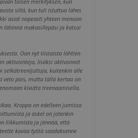
 aivan toisen merkityksen, kun
sta siitä, kun tuli istuttua lähes
ikki asiat nopeasti yhteen menoon
en lähinnä makasi/lepäsi ja katsoi
ksesta. Oon nyt tiistaista lähtien
 aktivointeja, lisäksi aktivoinnit
 selkätreenijuttuja, kuitenkin alle
 veto pois, mutta tällä kertaa on
menomaan kivutta treenaamisella.
aikaa. Kroppa on edelleen jumissa
ittumista ja askel on jotenkin
n liikkumista ja jännää, että
 teette kovaa työtä saadaksenne