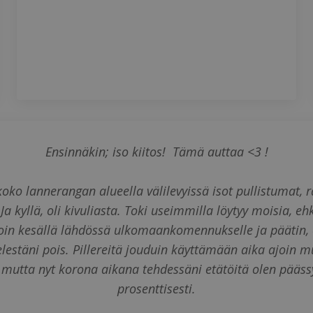
Ensinnäkin; iso kiitos! Tämä auttaa <3 !
koko lannerangan alueella välilevyissä isot pullistumat
a kyllä, oli kivuliasta. Toki useimmilla löytyy moisia,
loin kesällä lähdössä ulkomaankomennukselle ja päätin,
mielestäni pois. Pillereitä jouduin käyttämään aika ajoin 
 mutta nyt korona aikana tehdessäni etätöitä olen pää
prosenttisesti.