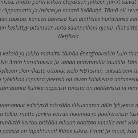
missa, mutta parin viikon etäjakson jälkeen jumit saivat
riippumatta ja irvistelyn määrä lisääntyi. Tämä oli seurau
ään taukoa, koneen ääressä kun ajattelee hoitavansa ka
un keskittyy pitämään niitä säännöllisin ajoin). Illat sitt
Netflixiä.
in keksiä ja Jukka mainitsi tämän Energiabreikin kuin tilau
ikin 3min harjoituksia ja vähän pidemmillä tauoilla 10min
ylkeen olen illasta ottanut vielä NB15min, vatsatreeni tai
in työviikon lopussa yleensä on aivan kaikkensa antaneena
sittämätöntä kuinka nopeasti tulosta on nähtävissä ja ni
huomannut edistystä missään liikunnassa näin lyhyessä 
takia, mutta jonkin verran huomaa jo puolieroissa taso
mäistä kertaa pitkään aikaan odottaa innolla ensi viiko
n päästä on tapahtunut! Kiitos Jukka, Emmi ja muut, kun