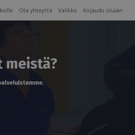
ksille
Ota yhteyttä
Valikko
Kirjaudu sisään
t meistä?
 palveluistamme.