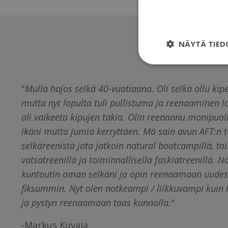
NÄYTÄ TIED
"
Mulla hajos selkä 40-vuotiaana. Oli selkä ollu ki
mutta nyt lopulta tuli pullistuma ja reenaaminen l
oli vaikeeta kipujen takia. Olin reenannu monipuol
ikäni mutta jumia kerryttäen. Mä sain avun AFT:n t
selkäreenistä jota jatkoin natural bootcampillä, toi
vatsatreenillä ja toiminnallisella faskiatreenillä. Nä
kuntoutin oman selkäni ja opin reenaamaan uudest
fiksummin. Nyt olen notkeampi / liikkuvampi kui
ja pystyn reenaamaan taas kunnolla.
"
-Markus Kuvaja