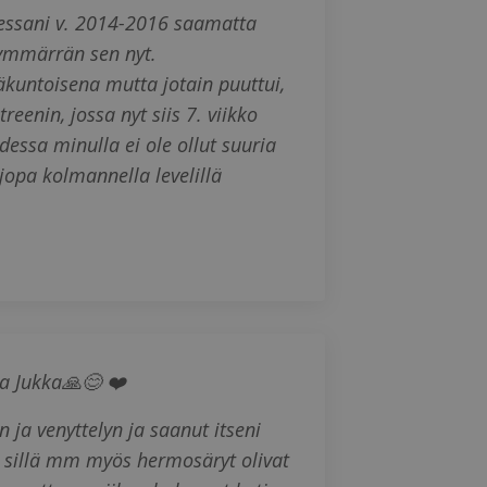
lessani v. 2014-2016 saamatta
 ymmärrän sen nyt.
väkuntoisena mutta jotain puuttui,
enin, jossa nyt siis 7. viikko
essa minulla ei ole ollut suuria
jopa kolmannella levelillä
ta Jukka🙏😊 ❤️
 ja venyttelyn ja saanut itseni
ä, sillä mm myös hermosäryt olivat