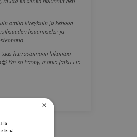
a, mutta en siihen halunnut heti
tuin omiin kireyksiin ja kehoon
nallisuuden lisäämiseksi ja
steopatia.
yin taas harrastamaan liikuntaa
😊 I’m so happy, matka jatkuu ja
×
ällä
e lisää