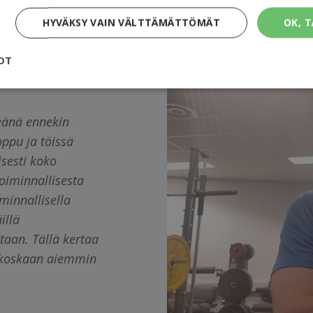
HYVÄKSY VAIN VÄLTTÄMÄTTÖMÄT
OK, T
OT
peänä ennekin
oppu ja töissä
isesti koko
oiminnallisesta
minnallisella
illä
aan. Tällä kertaa
n koskaan aiemmin