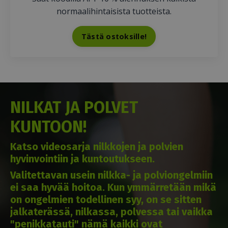
normaalihintaisista tuotteista.
Tästä ostoksille!
NILKAT JA POLVET
KUNTOON!
Katso videosarja nilkkojen ja polvien
hyvinvointiin ja kuntoutukseen.
Valitettavan usein nilkka- ja polviongelmiin
ei saa hyvää hoitoa. Kun ymmärretään mikä
on ongelmien todellinen syy, on se sitten
jalkaterässä, nilkassa, polvessa tai vaikka
"penikkatauti" nämä kaikki ovat