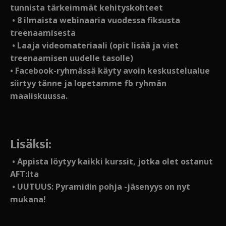
tunnista tärkeimmät kehityskohteet
• 8 ilmaista webinaaria vuodessa fiksusta
treenaamisesta
• Laaja videomateriaali (opit lisää ja viet
treenaamisen uudelle tasolle)
• Facebook-ryhmässä käyty avoin keskustelualue
siirtyy tänne ja lopetamme fb ryhmän
maaliskuussa.
Lisäksi:
• Appista löytyy kaikki kurssit, jotka olet ostanut
AFT:lta
• UUTUUS: Pyramidin pohja -jäsenyys on nyt
mukana!