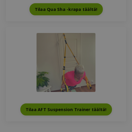
Tilaa Qua Sha -krapa täältä!
Tilaa AFT Suspension Trainer täältä!