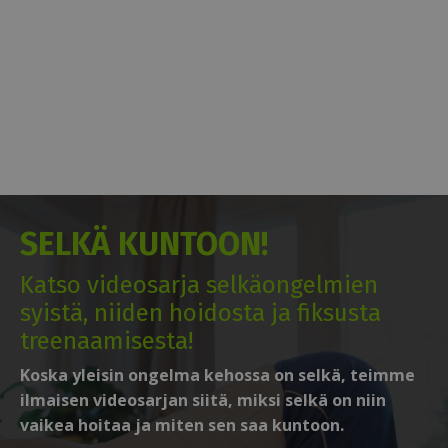
SELKÄ KUNTOON!
Katso videosarja selkäongelmien
syistä, niiden hoidosta ja fiksusta
treenaamisesta!
Koska yleisin ongelma kehossa on selkä, teimme
ilmaisen videosarjan siitä, miksi selkä on niin
vaikea hoitaa ja miten sen saa kuntoon.