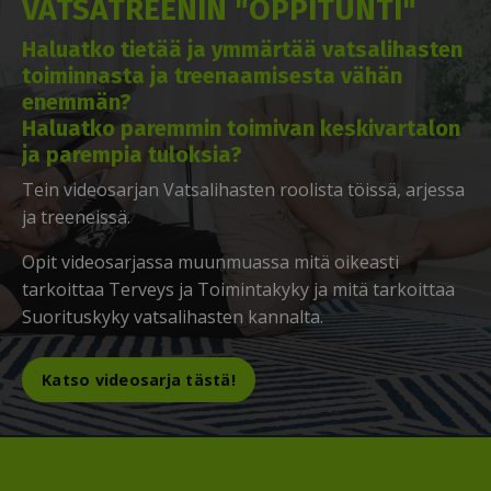
VATSATREENIN "OPPITUNTI"
Haluatko tietää ja ymmärtää vatsalihasten
toiminnasta ja treenaamisesta vähän
enemmän?
Haluatko paremmin toimivan keskivartalon
ja parempia tuloksia?
Tein videosarjan Vatsalihasten roolista töissä, arjessa
ja treeneissä.
Opit videosarjassa muunmuassa mitä oikeasti
tarkoittaa Terveys ja Toimintakyky ja mitä tarkoittaa
Suorituskyky vatsalihasten kannalta.
Katso videosarja tästä!