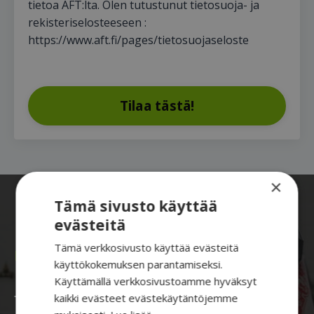
tietoa AFT:lta. Olen tutustunut tietosuoja- ja
rekisteriselosteeseen :
https://www.aft.fi/pages/tietosuojaseloste
Tilaa tästä!
×
KUNTOSALI AFT -ohjelmilla
Tämä sivusto käyttää
evästeitä
Tämä verkkosivusto käyttää evästeitä
Unohda kankeus, hitaus ja tasanteet.
käyttökokemuksen parantamiseksi.
Käyttämällä verkkosivustoamme hyväksyt
kaikki evästeet evästekäytäntöjemme
Treenaa terveenä Toimintakykyä ja