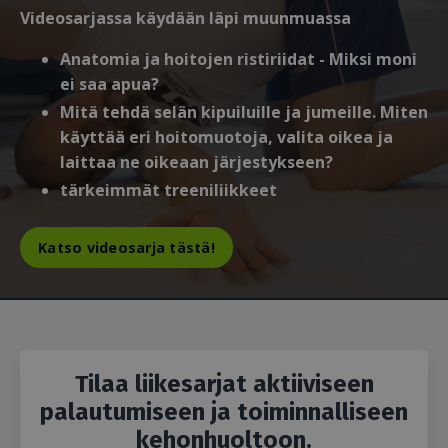
Videosarjassa käydään läpi muunmuassa
Anatomia ja hoitojen ristiriidat - Miksi moni
ei saa apua?
Mitä tehdä selän kipuiluille ja jumeille. Miten
käyttää eri hoitomuotoja, valita oikea ja
laittaa ne oikeaan järjestykseen?
tärkeimmät treeniliikkeet
Katso videosarja tästä!
Tilaa liikesarjat aktiiviseen
palautumiseen ja toiminnalliseen
kehonhuoltoon.