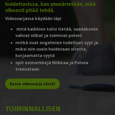
hoidettavissa, kun ymmärretään, mitä
oikeasti pitää tehdä.
Videosarjassa käydään läpi
mitä kaikkien tulisi tietää, saadakseen
vahvat nilkat ja toimivat polvet
mitkä ovat ongelmien todelliset syyt ja
miksi niin usein hoidetaan oiretta,
korjaamatta syytä
opit esimerkkejä Nilkkaa ja Polvea
treenataan
Katso videosarja tästä!
TOIMINNALLISEN