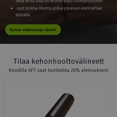
mitä eroa sillä on esimerkiksi voimanostoon
opit kolme liikettä jotka jokaisen kannattaa
testata.
Katso videosarja tästä!
Tilaa kehonhuoltovälineet!
Koodilla AFT saat tuotteista 20% alennuksen!