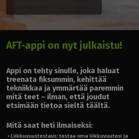
AFT-appi on nyt julkaistu!
Appi on tehty sinulle, joka haluat
treenata fiksummin, kehittää
tekniikkaa ja ymmärtää paremmin
mitä teet – ilman, että joudut
etsimään tietoa sieltä täältä.
Mitä saat heti ilmaiseksi:
• Liikkuvuustestaus: testaa oma liikkuvuutesi ja