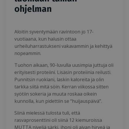
ohjelman
Aloitin syventymään ravintoon jo 17-
vuotiaana, kun halusin ottaa
urheiluharrastukseni vakavammin ja kehittyä
nopeammin.
Tuohon aikaan, 90-luvulla uusimpia juttuja oli
erityisesti proteiini. Lisäsin proteiinia reilusti.
Punnitsin ruokiani, laskin kaloreita ja olin
tarkka siitä mitä söin. Kerran viikossa sitten
syötiin sokeria ja muuta roskaa oikein
kunnolla, kun pidettiin se “huijauspäivä”.
Siinä mielessä tulosta tuli, että
rasvaprosenttini oli siinä 12 kiemuroissa
MUTTA niveliä särki, ihoni oli aivan hirveä ja