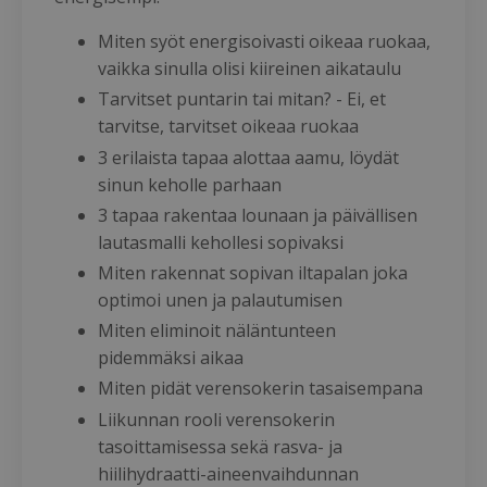
Miten syöt energisoivasti oikeaa ruokaa,
vaikka sinulla olisi kiireinen aikataulu
Tarvitset puntarin tai mitan? - Ei, et
tarvitse, tarvitset oikeaa ruokaa
3 erilaista tapaa alottaa aamu, löydät
sinun keholle parhaan
3 tapaa rakentaa lounaan ja päivällisen
lautasmalli kehollesi sopivaksi
Miten rakennat sopivan iltapalan joka
optimoi unen ja palautumisen
Miten eliminoit näläntunteen
pidemmäksi aikaa
Miten pidät verensokerin tasaisempana
Liikunnan rooli verensokerin
tasoittamisessa sekä rasva- ja
hiilihydraatti-aineenvaihdunnan