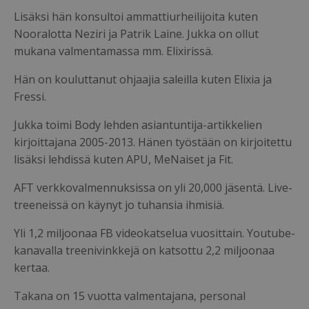
Lisäksi hän konsultoi ammattiurheilijoita kuten
Nooralotta Neziri ja Patrik Laine. Jukka on ollut
mukana valmentamassa mm. Elixirissä.
Hän on kouluttanut ohjaajia saleilla kuten Elixia ja
Fressi.
Jukka toimi Body lehden asiantuntija-artikkelien
kirjoittajana 2005-2013. Hänen työstään on kirjoitettu
lisäksi lehdissä kuten APU, MeNaiset ja Fit.
AFT verkkovalmennuksissa on yli 20,000 jäsentä. Live-
treeneissä on käynyt jo tuhansia ihmisiä.
Yli 1,2 miljoonaa FB videokatselua vuosittain. Youtube-
kanavalla treenivinkkejä on katsottu 2,2 miljoonaa
kertaa.
Takana on 15 vuotta valmentajana, personal