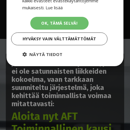
kaikki evästeet evästekäytäntöjemme
mukaisesti.
Lue lisää
OK, TÄMÄ SELVÄ!
HYVÄKSY VAIN VÄLTTÄMÄTTÖMÄT
NÄYTÄ TIEDOT
Jos haluat valmiin ohjelman, joka
ei ole satunnaisten liikkeiden
kokoelma, vaan tarkkaan
suunniteltu järjestelmä, joka
kehittää toiminnallista voimaa
mitattavasti:
Aloita nyt AFT
Toiminnallinen kausi