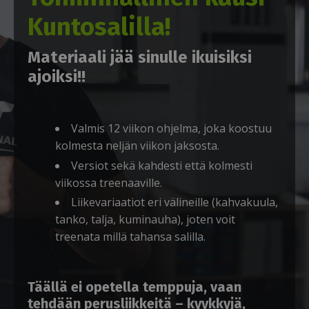
Kuntosalilla!
Materiaali jää sinulle ikuisiksi
ajoiksi!!
Valmis 12 viikon ohjelma, joka koostuu
kolmesta neljän viikon jaksosta.
Versiot sekä kahdesti että kolmesti
viikossa treenaaville.
Liikevariaatiot eri välineille (kahvakuula,
tanko, talja, kuminauha), joten voit
treenata millä tahansa salilla.
Täällä ei opetella temppuja, vaan
tehdään perusliikkeitä – kyykkyjä,