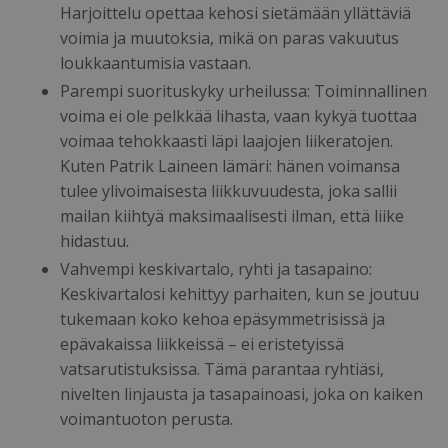
Harjoittelu opettaa kehosi sietämään yllättäviä
voimia ja muutoksia, mikä on paras vakuutus
loukkaantumisia vastaan.
Parempi suorituskyky urheilussa: Toiminnallinen
voima ei ole pelkkää lihasta, vaan kykyä tuottaa
voimaa tehokkaasti läpi laajojen liikeratojen.
Kuten Patrik Laineen lämäri: hänen voimansa
tulee ylivoimaisesta liikkuvuudesta, joka sallii
mailan kiihtyä maksimaalisesti ilman, että liike
hidastuu.
Vahvempi keskivartalo, ryhti ja tasapaino:
Keskivartalosi kehittyy parhaiten, kun se joutuu
tukemaan koko kehoa epäsymmetrisissä ja
epävakaissa liikkeissä – ei eristetyissä
vatsarutistuksissa. Tämä parantaa ryhtiäsi,
nivelten linjausta ja tasapainoasi, joka on kaiken
voimantuoton perusta.