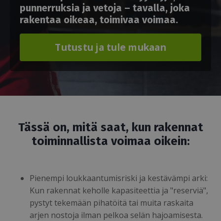
punnerruksia ja vetoja – tavalla, joka
rakentaa oikeaa, toimivaa voimaa.
Tutustu ja tule mukaan
Tässä on, mitä saat, kun rakennat
toiminnallista voimaa oikein:
Pienempi loukkaantumisriski ja kestävämpi arki:
Kun rakennat keholle kapasiteettia ja "reserviä",
pystyt tekemään pihatöitä tai muita raskaita
arjen nostoja ilman pelkoa selän hajoamisesta.