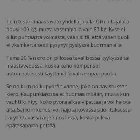
Tein testin: maastaveto yhdellä jalalla. Oikealla jalalla
nousi 100 kg, mutta vasemmalla vain 80 kg. Kyse ei
ollut puhtaasta voimasta, vaan siitä, että vasen puoli
ei yksinkertaisesti pysynyt pystyssä kuorman alla.
Tämä 20 %:n ero on piilossa tavallisessa kyykyssä tai
maastavedossa, koska keho kompensoi
automaattisesti käyttämällä vahvempaa puolta.
Se on kuin polkupyörän vanne, joka on aavistuksen
kiero. Kaupunkiajossa et huomaa mitään, mutta kun
vauhti kiihtyy, koko pyörä alkaa vipattaa ja voi hajota
alta. Samoin kehosi voi hajota kovassa suorituksessa
tai yllättävässä arjen nostossa, koska piilevä
epätasapaino pettää.