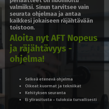
periaatteet on huomioitu
valmiiksi. Sinun tarvitsee vain
seurata ohjelmaa ja antaa
kaikkesi jokaiseen räjähtävään
toistoon.
Aloita nyt AFT Nopeus
ja räjähtävyys -
ohjelma!
Selkeä etenevä ohjelma
Oikeat kuormat ja tekniikat
Kehityksen seuranta
Ei ylirasitusta – tuloksia turvallisesti