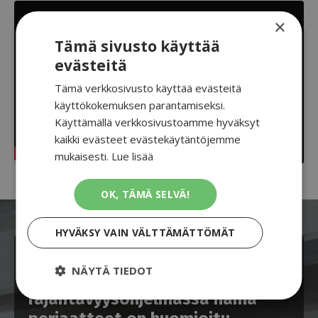
×
Tämä sivusto käyttää
evästeitä
Tämä verkkosivusto käyttää evästeitä
käyttökokemuksen parantamiseksi.
Käyttämällä verkkosivustoamme hyväksyt
kaikki evästeet evästekäytäntöjemme
mukaisesti.
Lue lisää
OK, TÄMÄ SELVÄ!
HYVÄKSY VAIN VÄLTTÄMÄTTÖMÄT
Jos haluat valmiin ohjelman,
NÄYTÄ TIEDOT
AFT:n nopeus- ja
räjähtävyysohjelmassa nämä