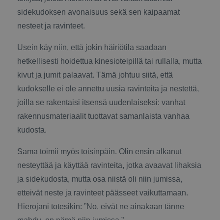
sidekudoksen avonaisuus sekä sen kaipaamat
nesteet ja ravinteet.
Usein käy niin, että jokin häiriötila saadaan
hetkellisesti hoidettua kinesioteipillä tai rullalla, mutta
kivut ja jumit palaavat. Tämä johtuu siitä, että
kudokselle ei ole annettu uusia ravinteita ja nestettä,
joilla se rakentaisi itsensä uudenlaiseksi: vanhat
rakennusmateriaalit tuottavat samanlaista vanhaa
kudosta.
Sama toimii myös toisinpäin. Olin ensin alkanut
nesteyttää ja käyttää ravinteita, jotka avaavat lihaksia
ja sidekudosta, mutta osa niistä oli niin jumissa,
etteivät neste ja ravinteet päässeet vaikuttamaan.
Hierojani totesikin: ”No, eivät ne ainakaan tänne