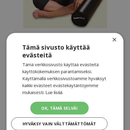
×
Tämä sivusto käyttää
Jos olisin miljonääri, kävisin hieronnassa vaikka joka
evästeitä
päivä, mutta halvemmalla pääsee, kun ostaa
Tämä verkkosivusto käyttää evästeitä
Foamrollerin alle yhden hieronnan hinnalla ja alkaa
käyttökokemuksen parantamiseksi.
hoitaa itseään päivittäin.
Käyttämällä verkkosivustoamme hyväksyt
kaikki evästeet evästekäytäntöjemme
Lisäksi kannattaa toki käydä hieronnassakin niin
mukaisesti.
Lue lisää
usein kuin kukkaro kestää.
OK, TÄMÄ SELVÄ!
HYVÄKSY VAIN VÄLTTÄMÄTTÖMÄT