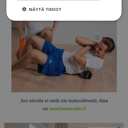
NÄYTÄ TIEDOT
Jos sinulla ei vielä ole laatuvälineitä, tilaa
ne
www.foamroller.fi