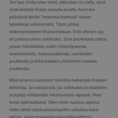
Jos taas iholta tulee viesti, että jotain on vialla, aivot
eivät käskytä lihasta samalla tavalla. Aivot siis
päästävät tämän ”heikossa hapessa” olevan
työntekijän vähemmällä. Tämä johtaa
heikentyneeseen lihastoimintaan. Eräs yleinen syy
on jumissa oleva sidekudos. Jumi puolestaan johtuu
jostain häiriötilasta, kuten heikentyneestä
verenkierrosta, hapenpuutteesta, ravinteiden
puutteesta ja ehkä kaikkein yleisimmin nesteen
puutteesta.
Mikä tahansa kudoksen häiriötila heikentää lihaksen
toimintaa. Ja vastaavasti, jos sidekudos on elastinen
ja pystyy välittämään informaatiota vapaasti, lihas
toimii optimaalisesti. Olen viime vuosina oppinut,
miten tähän sidekudospalapeliin vaikuttaa kaksi
tekijää, joista molemmat ovat välttämättömiä: