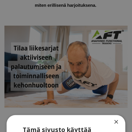
miten erillisenä harjoituksena.
×
Kategoriat
Tämä sivusto käyttää