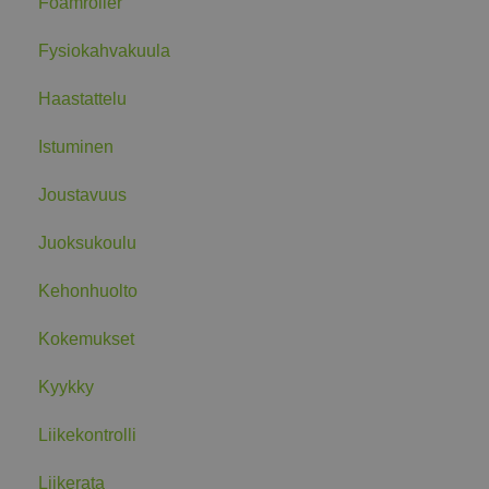
Foamroller
Fysiokahvakuula
Haastattelu
Istuminen
Joustavuus
Juoksukoulu
Kehonhuolto
Kokemukset
Kyykky
Liikekontrolli
Liikerata