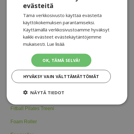
Kaikki kategoriat
evästeitä
Tämä verkkosivusto käyttää evästeitä
Aktiivinen Palautuminen
käyttökokemuksen parantamiseksi.
Käyttämällä verkkosivustoamme hyväksyt
Aktiivinen Venyttely
kaikki evästeet evästekäytäntöjemme
Alkulämmittely
mukaisesti.
Lue lisää
Core
OK, TÄMÄ SELVÄ!
Dynaaminen Venyttely
HYVÄKSY VAIN VÄLTTÄMÄTTÖMÄT
Ennaltaehkäisy
NÄYTÄ TIEDOT
Faskia
Fitball Pilates Treeni
Foam Roller