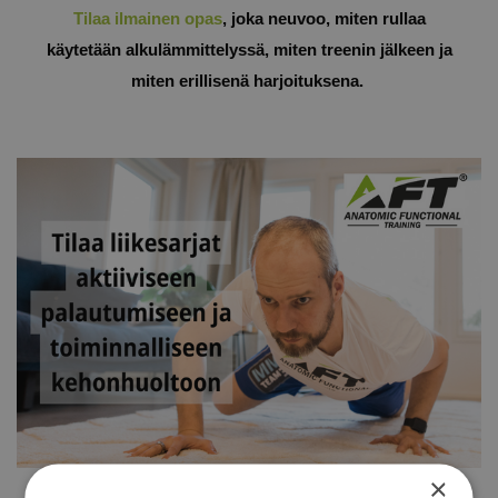
Tilaa ilmainen opas
, joka neuvoo, miten rullaa
käytetään alkulämmittelyssä, miten treenin jälkeen ja
miten erillisenä harjoituksena.
×