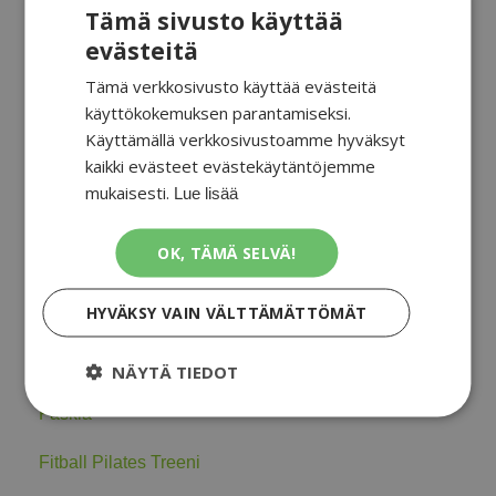
Tämä sivusto käyttää
Kategoriat
evästeitä
Kaikki kategoriat
Tämä verkkosivusto käyttää evästeitä
käyttökokemuksen parantamiseksi.
Aktiivinen Palautuminen
Käyttämällä verkkosivustoamme hyväksyt
kaikki evästeet evästekäytäntöjemme
Aktiivinen Venyttely
mukaisesti.
Lue lisää
Alkulämmittely
OK, TÄMÄ SELVÄ!
Core
HYVÄKSY VAIN VÄLTTÄMÄTTÖMÄT
Dynaaminen Venyttely
Ennaltaehkäisy
NÄYTÄ TIEDOT
Faskia
Fitball Pilates Treeni