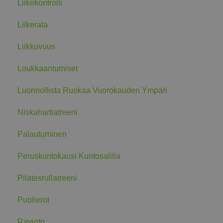
Liikekontrolli
Liikerata
Liikkuvuus
Loukkaantumiset
Luonnollista Ruokaa Vuorokauden Ympäri
Niskahartiatreeni
Palautuminen
Peruskuntokausi Kuntosalilla
Pilatesrullatreeni
Puolierot
Ravinto