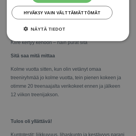
HYVÄKSY VAIN VÄLTTÄMÄTTÖMÄT
NÄYTÄ TIEDOT
Kiire kertyy kehoon – näin purat sitä
Sitä saa mitä mittaa
Kolme vuotta sitten, kun olin vetänyt omaa
treeniryhmää jo kolme vuotta, tein pienen kokeen ja
otimme 20 treenaajalta verikokeet ennen ja jälkeen
12 viikon treenijakson.
Tulos oli yllättävä!
Kuntotestit: liikkuvuus, lihaskunto ja kestävyys parani