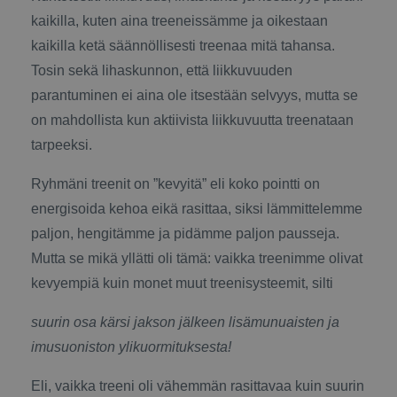
kaikilla, kuten aina treeneissämme ja oikestaan
kaikilla ketä säännöllisesti treenaa mitä tahansa.
Tosin sekä lihaskunnon, että liikkuvuuden
parantuminen ei aina ole itsestään selvyys, mutta se
on mahdollista kun aktiivista liikkuvuutta treenataan
tarpeeksi.
Ryhmäni treenit on ”kevyitä” eli koko pointti on
energisoida kehoa eikä rasittaa, siksi lämmittelemme
paljon, hengitämme ja pidämme paljon pausseja.
Mutta se mikä yllätti oli tämä: vaikka treenimme olivat
kevyempiä kuin monet muut treenisysteemit, silti
suurin osa kärsi jakson jälkeen lisämunuaisten ja
imusuoniston ylikuormituksesta!
Eli, vaikka treeni oli vähemmän rasittavaa kuin suurin