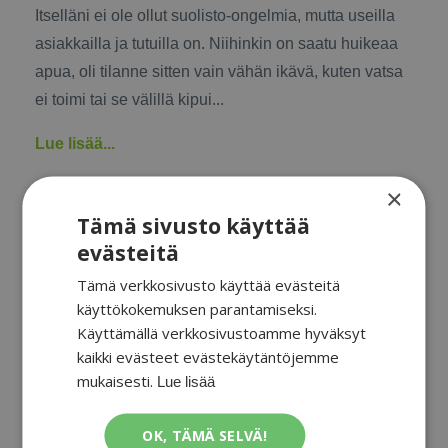
Itselläni ei ole ollut suolisto-ongelmia, mutta useilla
asiakkailla ja tutuilla on. Niihinkin on saatu huikeaa
apua, oli tilanne sitten vain vähän ikävä, kuten vatsa
ei toimi tai se välillä kipui...
Lue lisää...
×
Tämä sivusto käyttää
Kiire ja stressi kertyy
evästeitä
kehoon – Mitä tehdä?
Tämä verkkosivusto käyttää evästeitä
käyttökokemuksen parantamiseksi.
Stressi
Stressinhallinta
Jan 04, 2021
Käyttämällä verkkosivustoamme hyväksyt
kaikki evästeet evästekäytäntöjemme
mukaisesti.
Lue lisää
OK, TÄMÄ SELVÄ!