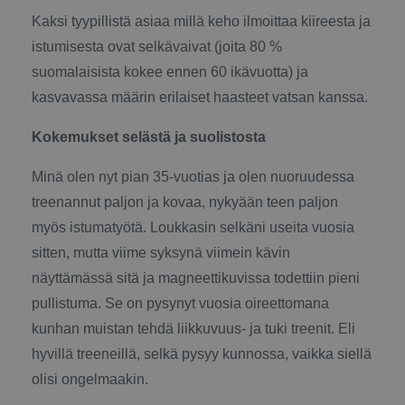
Kaksi tyypillistä asiaa millä keho ilmoittaa kiireesta ja
istumisesta ovat selkävaivat (joita 80 %
suomalaisista kokee ennen 60 ikävuotta) ja
kasvavassa määrin erilaiset haasteet vatsan kanssa.
Kokemukset selästä ja suolistosta
Minä olen nyt pian 35-vuotias ja olen nuoruudessa
treenannut paljon ja kovaa, nykyään teen paljon
myös istumatyötä. Loukkasin selkäni useita vuosia
sitten, mutta viime syksynä viimein kävin
näyttämässä sitä ja magneettikuvissa todettiin pieni
pullistuma. Se on pysynyt vuosia oireettomana
kunhan muistan tehdä liikkuvuus- ja tuki treenit. Eli
hyvillä treeneillä, selkä pysyy kunnossa, vaikka siellä
olisi ongelmaakin.