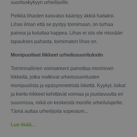
suorituskykyyn urheilijoille.
Pelkkä lihasten kasvatus kääntyy äkkiä haitaksi.
Lihas ilman että se pystyy toimimaan, on turhaa
painoa ja kuluttaa happea. Lihas ei siis ole missään
tapaukses pahasta, toimimaton lihas on.
Monipuoliset liikkeet urheilusuorituksiin
Toiminnallinen voimatreeni painottaa moninivel-
liikkeitä, jotka matkivat urheilusuoritusten
monipuolista ja epäsymmetristä liikettä. Kyykyt, loikat
ja kierto-liikkeet kehittävät voimaa ja joustavuutta eri
suunnissa, mikä on keskeistä monille urheilulajeille.
Tämä auttaa urheilijoita sopeutum
...
Lue lisää...