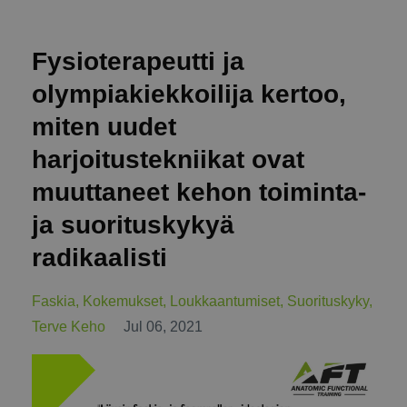
Fysioterapeutti ja
olympiakiekkoilija kertoo,
miten uudet
harjoitustekniikat ovat
muuttaneet kehon toiminta-
ja suorituskykyä
radikaalisti
Faskia
Kokemukset
Loukkaantumiset
Suorituskyky
Terve Keho
Jul 06, 2021