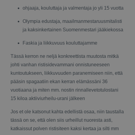
ohjaaja, kouluttaja ja valmentaja jo yli 15 vuotta
Olympia edustaja, maailmanmestaruusmitalisti
ja kaksinkertainen Suomenmestari jääkiekossa
Faskia ja liikkuvuus kouluttajamme
Tässä kerron ne neljä konkreettista muutosta mitkä
johti vanhan ristisidevammani onnistuneeseen
kuntoutukseen, liikkuvuuden paranemiseen niin, että
pääsin spagaatiin ekan kerran elämässäni 36
vuotiaana ja miten mm. nostin rinnallevetotulostani
15 kiloa aktiiviurheilu-urani jälkeen
Jos et ole katsonut kahta edellistä osaa, niin taustalla
tässä on se, että olen siis urheillut nuoresta asti,
katkaissut polven ristisiteen kaksi kertaa ja silti mm