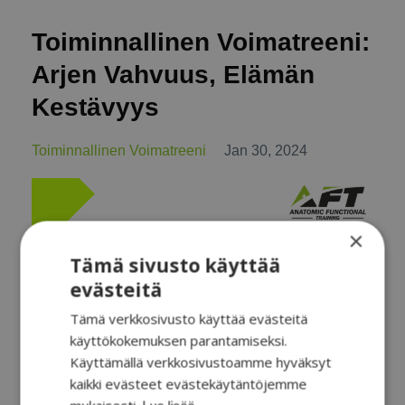
Toiminnallinen Voimatreeni:
Arjen Vahvuus, Elämän
Kestävyys
Toiminnallinen Voimatreeni
Jan 30, 2024
×
Tämä sivusto käyttää
evästeitä
Tämä verkkosivusto käyttää evästeitä
käyttökokemuksen parantamiseksi.
Käyttämällä verkkosivustoamme hyväksyt
kaikki evästeet evästekäytäntöjemme
Ajattele treeniä pidemmälle ja laajemmin