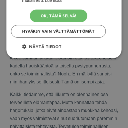
mukaisesti.
Lue lisää
Mulla aina pyörii kaikessa tämä sana
OK, TÄMÄ SELVÄ!
"Toiminnallinen". Mitäs se oikein tarkottaa... No, ei
sillä ole yhden lauseen selitystä, mitä mä sillä
HYVÄKSY VAIN VÄLTTÄMÄTTÖMÄT
tarkoitan. Se ei ole sitä, että tehdään kahta asiaa
samaan aikaan. Muutenhan se, että makaa sohvalla
NÄYTÄ TIEDOT
ja piereskelee, olis toiminnallista treeniä, jos niitä
tekee samaan aikaan... Samoin että jos tekee toisella
kädellä hauiskääntöä ja toisella pystypunnerrusta,
onko se toiminnallista? Nooh.. En mä kyllä sanoisi
niin ihan yksiselitteisesti. Tämä on isompi asia.
Kaikki tiedämme, että liikunta on olennainen osa
terveellistä elämäntapaa. Mutta kannattaa tehdä
harjoituksia, jotka eivät ainoastaan muokkaa kehoasi,
vaan myös valmistavat sinut suoriutumaan paremmin
päivittäisistä tehtävistä. Tervetuloa toiminnallisen