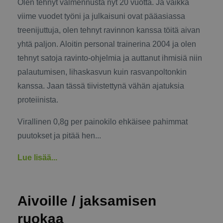
Olen tehnyt valmennusta nyt 20 vuotta. Ja vaikka
viime vuodet työni ja julkaisuni ovat pääasiassa
treenijuttuja, olen tehnyt ravinnon kanssa töitä aivan
yhtä paljon. Aloitin personal trainerina 2004 ja olen
tehnyt satoja ravinto-ohjelmia ja auttanut ihmisiä niin
palautumisen, lihaskasvun kuin rasvanpoltonkin
kanssa. Jaan tässä tiivistettynä vähän ajatuksia
proteiinista.
Virallinen 0,8g per painokilo ehkäisee pahimmat
puutokset ja pitää hen...
Lue lisää...
Aivoille / jaksamisen
ruokaa