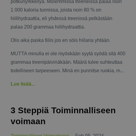
potkunyrkkeilyä. Molemmissa treeneissä palaa noin
1 000 kaloria tunnissa, joista noin 80 % on
hiilihydraattia, eli yhdessä treenissä pelkästään
palaa 200 grammaa hiilihydraattia.
Olis aika paska fiilis jos en söis hiilaria yhtään.
MUTTA minulla ei ole myöskään syytä syödä sitä 400
grammaa treenipäivinäkään. Määrä tulee suhteuttaa
todelliseen tarpeeseen. Minä en punnitse ruokia, m...
Lue lisää...
3 Steppiä Toiminnalliseen
voimaan
Toiminnallinen Voimatreeni
Feb 05, 2024