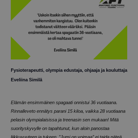
Fysioterapeutti, olympia edustaja, ohjaaja ja kouluttaja
Eveliina Similä
Elämän ensimmäinen spagaati onnistui 36 vuotiaana.
Rinnalleveto ennätys parani 15 kiloa, vaikka 28 vuotiaana
pelasin olympialaisissa ja treenasin sen mukaan! Mitä
suorityskyvylle on tapahtunut, kun aloin panostaa
liikkuvuuteen ja tukeen. ”Jumi on voimaa” ei taida päteä,