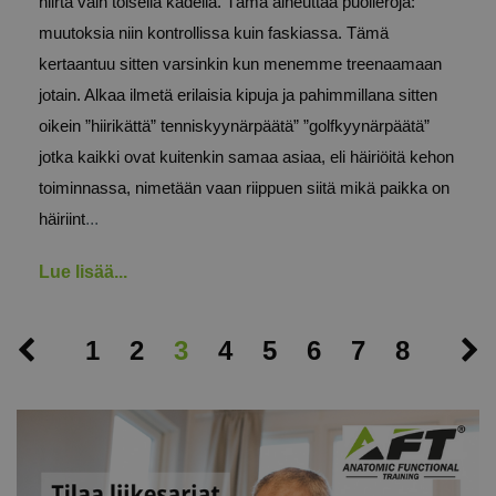
hiirtä vain toisella kädellä. Tämä aiheuttaa puolieroja:
muutoksia niin kontrollissa kuin faskiassa. Tämä
kertaantuu sitten varsinkin kun menemme treenaamaan
jotain. Alkaa ilmetä erilaisia kipuja ja pahimmillana sitten
oikein ”hiirikättä” tenniskyynärpäätä” ”golfkyynärpäätä”
jotka kaikki ovat kuitenkin samaa asiaa, eli häiriöitä kehon
toiminnassa, nimetään vaan riippuen siitä mikä paikka on
...
häiriint
Lue lisää...
1
2
3
4
5
6
7
8