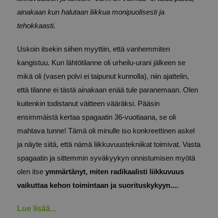
ainakaan kun halutaan liikkua monipuolisesti ja
tehokkaasti.
Uskoin itsekin siihen myyttiin, että vanhemmiten
kangistuu. Kun lähtötilanne oli urheilu-urani jälkeen se
mikä oli (vasen polvi ei taipunut kunnolla), niin ajattelin,
että tilanne ei tästä ainakaan enää tule paranemaan. Olen
kuitenkin todistanut väitteen vääräksi. Pääsin
ensimmäistä kertaa spagaatin 36-vuotiaana, se oli
mahtava tunne! Tämä oli minulle iso konkreettinen askel
ja näyte siitä, että nämä liikkuvuustekniikat toimivat. Vasta
spagaatin ja sittemmin syväkyykyn onnistumisen myötä
olen itse
ymmärtänyt, miten radikaalisti liikkuvuus
vaikuttaa kehon toimintaan ja suorituskykyyn.
...
Lue lisää...